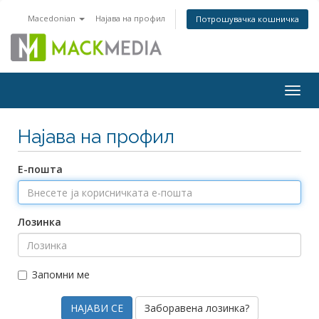
Macedonian
Најава на профил
Потрошувачка кошничка
Togg
navig
Најава на профил
Е-пошта
Лозинка
Запомни ме
Заборавена лозинка?