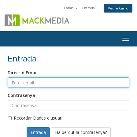
Català
Entrada
Veure Carro
Togg
navig
Entrada
Direcció Email
Contrasenya
Recordar Dades d'usuari
Ha perdut la contrasenya?