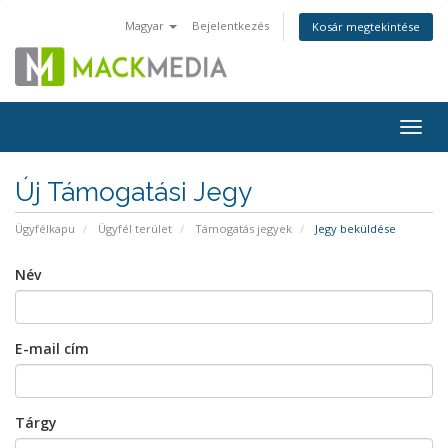
Magyar
Bejelentkezés
Kosár megtekintése
Togg
navig
Új Támogatási Jegy
Ügyfélkapu
Ügyfél terület
Támogatás jegyek
Jegy beküldése
Név
E-mail cím
Tárgy